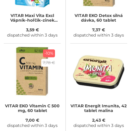
VITAR
Maxi Vita Excl
VITAR
EKO Detox silná
Vápník–hořčík–zinek
dávka, 60 tablet
forte+
3,59 €
7,37 €
dispatched within 3 days
dispatched within 3 days
-10%
7,78 €
VITAR
EKO Vitamin C 500
VITAR
Energit Imunita, 42
mg, 60 tablet
tablet malina
7,00 €
2,43 €
dispatched within 3 days
dispatched within 3 days