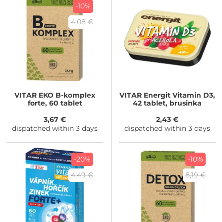
-10%
4,08 €
VITAR
EKO B-komplex
VITAR
Energit Vitamin D3,
forte, 60 tablet
42 tablet, brusinka
3,67 €
2,43 €
dispatched within 3 days
dispatched within 3 days
-20%
-10%
4,49 €
8,19 €