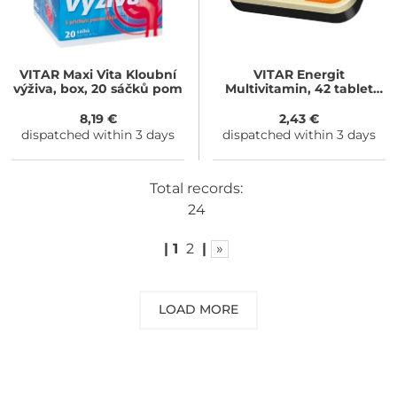
VITAR
Maxi Vita Kloubní
VITAR
Energit
výživa, box, 20 sáčků pom
Multivitamin, 42 tablet
pomeranč
8,19 €
2,43 €
dispatched within 3 days
dispatched within 3 days
Total records:
24
|
1
2
|
»
LOAD MORE