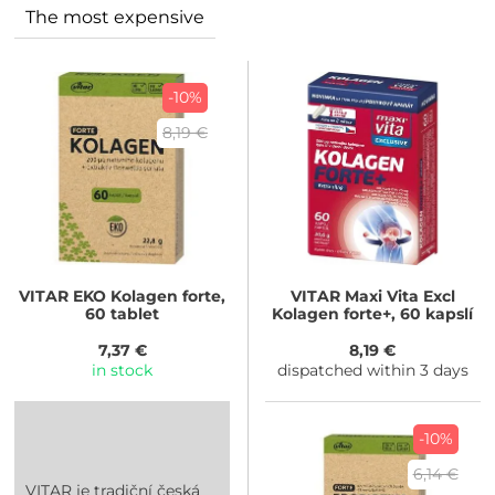
The most expensive
-10%
8,19 €
VITAR
EKO Kolagen forte,
VITAR
Maxi Vita Excl
60 tablet
Kolagen forte+, 60 kapslí
7,37 €
8,19 €
in stock
dispatched within 3 days
-10%
6,14 €
VITAR je tradiční česká