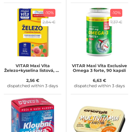
-10%
-10%
2,84 €
7,37 €
VITAR
Maxi Vita
VITAR
Maxi Vita Exclusive
Železo+kyselina listová, 30
Omega 3 forte, 90 kapslí
tablet
2,56 €
6,63 €
dispatched within 3 days
dispatched within 3 days