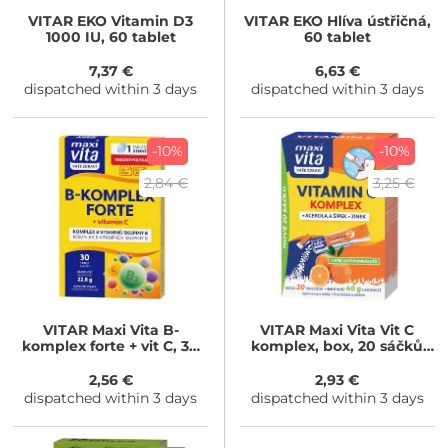
VITAR
EKO Vitamin D3
VITAR
EKO Hlíva ústřičná,
1000 IU, 60 tablet
60 tablet
7,37 €
6,63 €
dispatched within 3 days
dispatched within 3 days
-10%
-10%
2,84 €
3,25 €
VITAR
Maxi Vita B-
VITAR
Maxi Vita Vit C
komplex forte + vit C, 30
komplex, box, 20 sáčků
tablet
pom
2,56 €
2,93 €
dispatched within 3 days
dispatched within 3 days