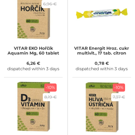
6,96 €
VITAR
EKO Hořčík
VITAR
Energit Hroz. cukr
Aquamin Mg, 60 tablet
multivit., 17 tab. citron
6,26 €
0,78 €
dispatched within 3 days
dispatched within 3 days
-10%
-10%
8,19 €
7,37 €