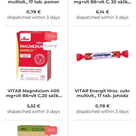
multivit., 17 tab. pomer
mg+vit B6+vit C, 20 sáčků
grep
0,78 €
6,14 €
dispatched within 3 days
dispatched within 3 days
-10%
6,14 €
VITAR
Magnézium 400
VITAR
Energit Hroz. cukr
mg+vit B6+vit C,20 sáčků
multivit., 17 tab. jahoda
mango
5,52 €
0,78 €
dispatched within 3 days
dispatched within 3 days
-10%