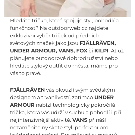
Hledáte tričko, které spojuje styl, pohodlí a
funkčnost? Na outdoorweb.cz najdete
exkluzivní výběr triček od předních
světových značek jako jsou
FJÄLLRÄVEN,
UNDER ARMOUR, VANS, FOX
či
KILPI
. Ať už
plánujete outdoorové dobrodružství nebo
hledáte stylový outfit do města, máme pro
vás to pravé.
FJÄLLRÄVEN
vás okouzlí svým švédským
designem a trvanlivostí, zatímco
UNDER
ARMOUR
nabízí technologicky pokročilá
trička, která vás udrží v suchu a pohodlí i při
nejintenzivnější aktivitě.
VANS
přináší
nezaměnitelný skate styl, perfektní pro